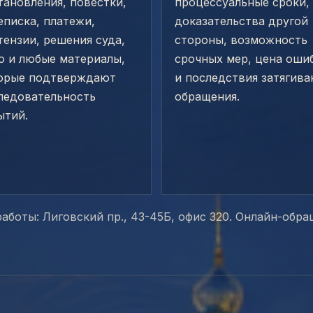
тановления, повестки,
процессуальные сроки,
еписка, платежи,
доказательства другой
тензии, решения суда,
стороны, возможность
о и любые материалы,
срочных мер, цена оши
орые подтверждают
и последствия затягива
ледовательность
обращения.
ытий.
 работы: Лиговский пр., 43-45Б, офис 320. Онлайн-обр