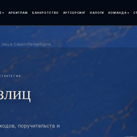
Е
АРБИТРАЖ
БАНКРОТСТВО
АУТСОРСИНГ
НАЛОГИ
КОМАНДА
С
 лиц в Санкт-Петербурге
СТРАТЕГИЯ
злиц
ходов, поручительств и