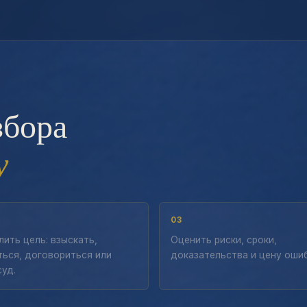
збора
у
03
ить цель: взыскать,
Оценить риски, сроки,
ься, договориться или
доказательства и цену ошиб
суд.