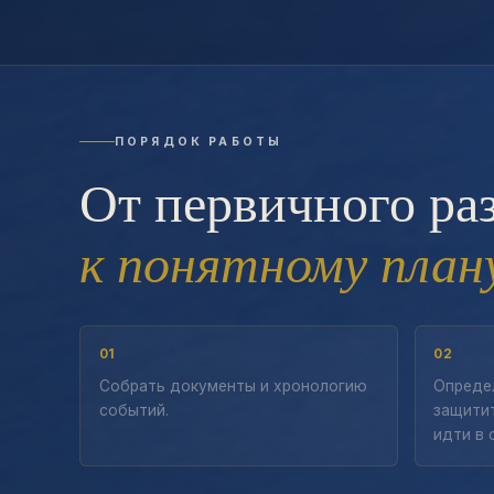
ПОРЯДОК РАБОТЫ
От первичного ра
к понятному план
01
02
Собрать документы и хронологию
Определ
событий.
защитит
идти в 