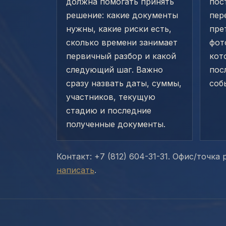
должна помогать принять
пос
решение: какие документы
пер
нужны, какие риски есть,
пре
сколько времени занимает
фот
первичный разбор и какой
кот
следующий шаг. Важно
пос
сразу назвать даты, суммы,
соб
участников, текущую
стадию и последние
полученные документы.
Контакт: +7 (812) 604-31-31. Офис/точка
написать
.